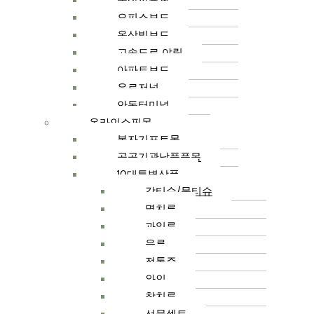
옥상전광판
오피스보드
옥상빌보드
고속도로 야립
아파트보드
유로저널
안동터미널
온라인쇼핑몰
봉자기프트몰
공공기관납품품목
10대특별상품
각티슈/물티슈
멸치류
과일류
육류
전통주
와인
참치류