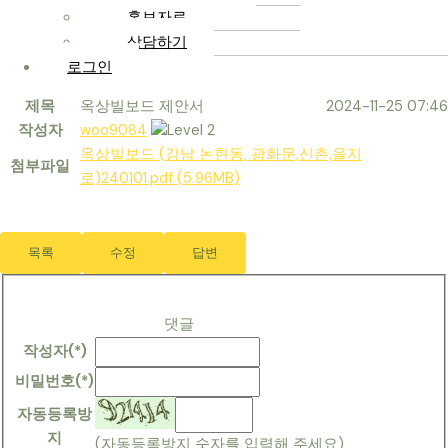
홍보자료
상담하기
로그인
제목
옥상빌보드 제안서
2024-11-25 07:46
작성자
woo9084
옥상빌보드 (강남 논현동, 광화문,신촌,을지
첨부파일
로)240101.pdf
(5.96MB)
목록
수정
답변
댓글
작성자(*)
비밀번호(*)
자동등록방
지
(자동등록방지 숫자를 입력해 주세요)