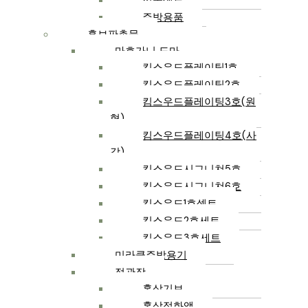
선물셋트
주방용품
홍보판촉물
마호가니 도마
킴스우드플레이팅1호
킴스우드플레이팅2호
킴스우드플레이팅3호(원
형)
킴스우드플레이팅4호(사
각)
킴스우드시그니쳐5호
킴스우드시그니쳐6호
킴스우드1호셋트
킴스우드2호세트
킴스우드3호세트
미라클주방용기
정관장
홍삼기보
홍삼정화액