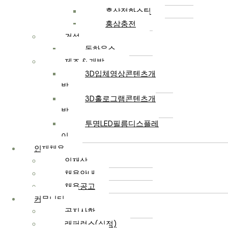
홍삼정화스틱
홍삼충전
건설
돔하우스
제조 & 개발
3D입체영상콘텐츠개
발
3D홀로그램콘텐츠개
발
투명LED필름디스플레
이
인재채용
인재상
채용안내
채용공고
커뮤니티
공지사항
래퍼런스(실적)