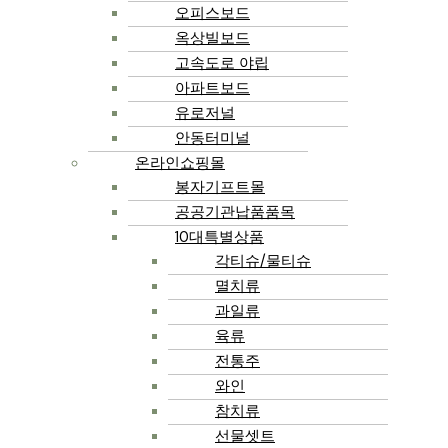
오피스보드
옥상빌보드
고속도로 야립
아파트보드
유로저널
안동터미널
온라인쇼핑몰
봉자기프트몰
공공기관납품품목
10대특별상품
각티슈/물티슈
멸치류
과일류
육류
전통주
와인
참치류
선물셋트