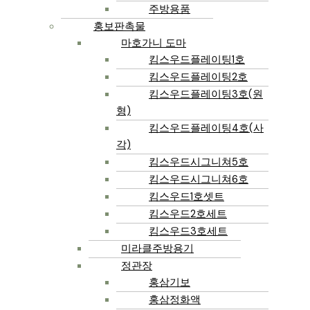
주방용품
홍보판촉물
마호가니 도마
킴스우드플레이팅1호
킴스우드플레이팅2호
킴스우드플레이팅3호(원
형)
킴스우드플레이팅4호(사
각)
킴스우드시그니쳐5호
킴스우드시그니쳐6호
킴스우드1호셋트
킴스우드2호세트
킴스우드3호세트
미라클주방용기
정관장
홍삼기보
홍삼정화액