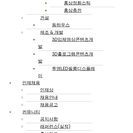
홍삼정화스틱
홍삼충전
건설
돔하우스
제조 & 개발
3D입체영상콘텐츠개
발
3D홀로그램콘텐츠개
발
투명LED필름디스플레
이
인재채용
인재상
채용안내
채용공고
커뮤니티
공지사항
래퍼런스(실적)